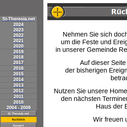
St-Theresia.net
2024
2023
Nehmen Sie sich doch 
2022
2021
um die Feste und Ereig
2020
in unserer Gemeinde Re
2019
2018
Auf dieser Seite
2017
2016
der bisherigen Ereig
2015
betra
2014
2013
Nutzen Sie unsere Hom
2012
2011
den nächsten Terminen
2010
Haus der 
2004 - 2009
Wir freuen u